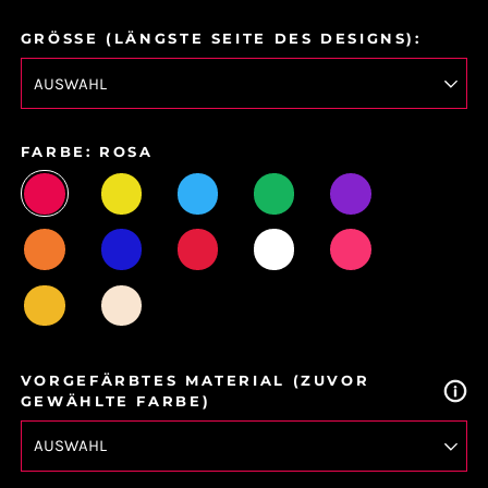
Preis
GRÖSSE (LÄNGSTE SEITE DES DESIGNS):
FARBE:
ROSA
ROSA
GELB
HELLBLAU
GRÜN
LILA
ORANGE
BLAU
ROT
WEISS
HELLPINK
GOLDGELB
WARMWEISS
VORGEFÄRBTES MATERIAL (ZUVOR
GEWÄHLTE FARBE)