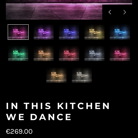
Vorherige
Nächs
Folie
Folie
IN THIS KITCHEN
WE DANCE
Normaler
€269.00